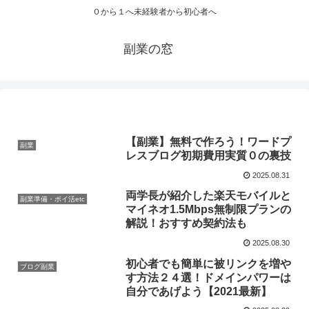
０から１へ未経験者から初心者へ
副業の窓
【副業】無料で作ろう！ワードプ
副業
レスブログ初期費用実質０の裏技
2025.08.31
両学長が紹介した楽天モバイルと
副業準備・ポイ活etc
マイネオ1.5Mbps無制限プランの
解説！おすすめ契約法も
2025.08.30
初心者でも簡単に被リンクを増や
ブログ副業
す方法２４選！ドメインパワーは
自分であげよう【2021最新】