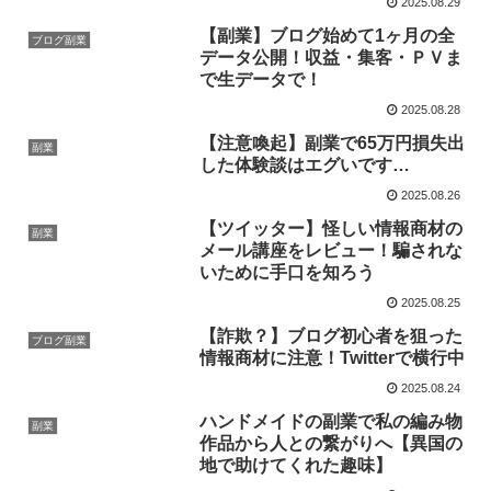
2025.08.29
【副業】ブログ始めて1ヶ月の全
ブログ副業
データ公開！収益・集客・ＰＶま
で生データで！
2025.08.28
【注意喚起】副業で65万円損失出
副業
した体験談はエグいです…
2025.08.26
【ツイッター】怪しい情報商材の
副業
メール講座をレビュー！騙されな
いために手口を知ろう
2025.08.25
【詐欺？】ブログ初心者を狙った
ブログ副業
情報商材に注意！Twitterで横行中
2025.08.24
ハンドメイドの副業で私の編み物
副業
作品から人との繋がりへ【異国の
地で助けてくれた趣味】