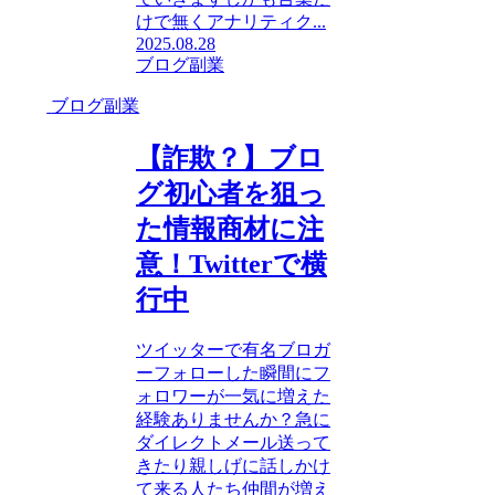
けで無くアナリティク...
2025.08.28
ブログ副業
ブログ副業
【詐欺？】ブロ
グ初心者を狙っ
た情報商材に注
意！Twitterで横
行中
ツイッターで有名ブロガ
ーフォローした瞬間にフ
ォロワーが一気に増えた
経験ありませんか？急に
ダイレクトメール送って
きたり親しげに話しかけ
て来る人たち仲間が増え