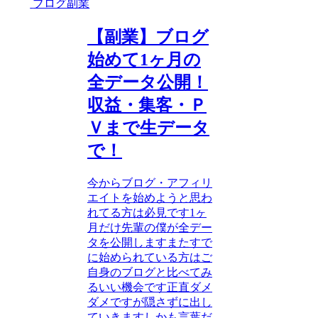
ブログ副業
【副業】ブログ
始めて1ヶ月の
全データ公開！
収益・集客・Ｐ
Ｖまで生データ
で！
今からブログ・アフィリ
エイトを始めようと思わ
れてる方は必見です1ヶ
月だけ先輩の僕が全デー
タを公開しますまたすで
に始められている方はご
自身のブログと比べてみ
るいい機会です正直ダメ
ダメですが隠さずに出し
ていきますしかも言葉だ