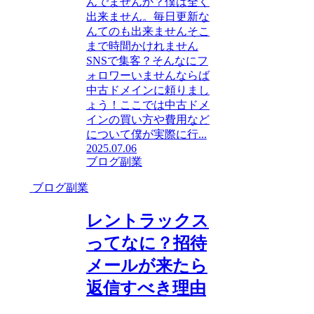
んでませんか？僕は全く
出来ません。毎日更新な
んてのも出来ませんそこ
まで時間かけれません
SNSで集客？そんなにフ
ォロワーいませんならば
中古ドメインに頼りまし
ょう！ここでは中古ドメ
インの買い方や費用など
について僕が実際に行...
2025.07.06
ブログ副業
ブログ副業
レントラックス
ってなに？招待
メールが来たら
返信すべき理由