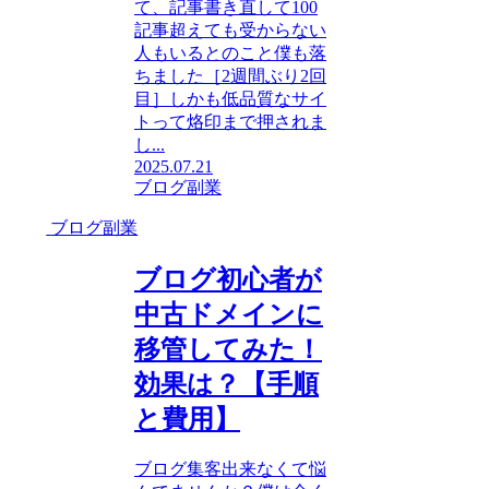
て、記事書き直して100
記事超えても受からない
人もいるとのこと僕も落
ちました［2週間ぶり2回
目］しかも低品質なサイ
トって烙印まで押されま
し...
2025.07.21
ブログ副業
ブログ副業
ブログ初心者が
中古ドメインに
移管してみた！
効果は？【手順
と費用】
ブログ集客出来なくて悩