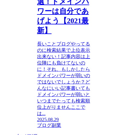
選！ドメインパ
ワーは自分であ
げよう【2021最
新】
長いことブログやってる
のに検索結果で上位表示
出来ない！記事内容は上
位陣にも負けてないの
に！それ、もしかしたら
ドメインパワーが弱いの
ではないでしょうか？ど
んなにいい記事書いても
ドメインパワーが弱いと
いつまでたっても検索順
位上がりませんここで
は...
2025.08.29
ブログ副業