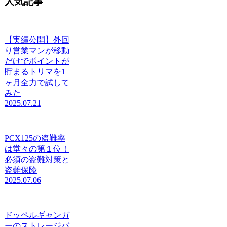
人気記事
【実績公開】外回
り営業マンが移動
だけでポイントが
貯まるトリマを1
ヶ月全力で試して
みた
2025.07.21
PCX125の盗難率
は堂々の第１位！
必須の盗難対策と
盗難保険
2025.07.06
ドッペルギャンガ
ーのストレージバ