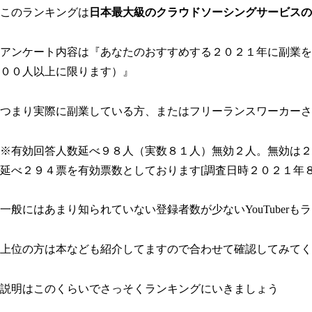
このランキングは
日本最大級のクラウドソーシングサービスの
アンケート内容は『あなたのおすすめする２０２１年に副業をすす
００人以上に限ります）』
つまり実際に副業している方、またはフリーランスワーカーさんの
※有効回答人数延べ９８人（実数８１人）無効２人。無効は２
延べ２９４票を有効票数としております[調査日時２０２１年
一般にはあまり知られていない登録者数が少ないYouTuberも
上位の方は本なども紹介してますので合わせて確認してみてく
説明はこのくらいでさっそくランキングにいきましょう