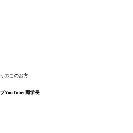
通りのこのお方
ouTuber両学長