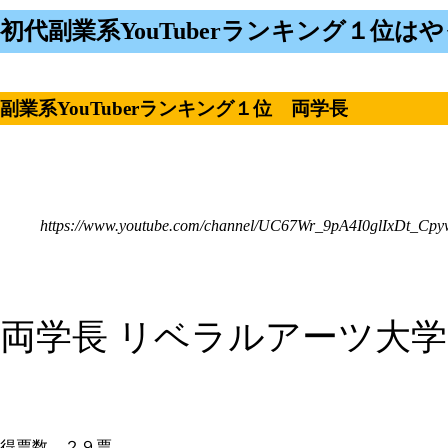
初代副業系YouTuberランキング１位は
副業系YouTuberランキング１位 両学長
https://www.youtube.com/channel/UC67Wr_9pA4I0glIxDt_Cpy
両学長 リベラルアーツ大学
得票数 ２９票